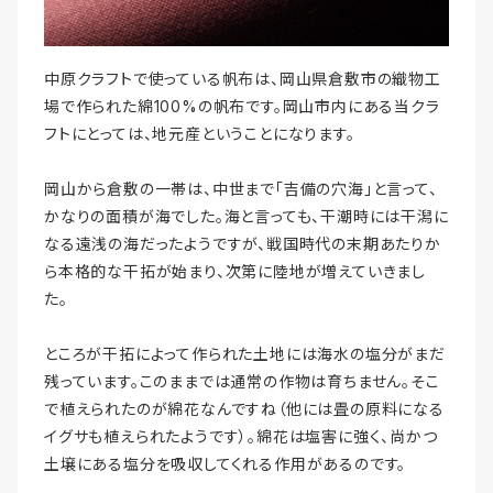
中原クラフトで使っている帆布は、岡山県倉敷市の織物工
場で作られた綿100%の帆布です。岡山市内にある当クラ
フトにとっては、地元産ということになります。
岡山から倉敷の一帯は、中世まで「吉備の穴海」と言って、
かなりの面積が海でした。海と言っても、干潮時には干潟に
なる遠浅の海だったようですが、戦国時代の末期あたりか
ら本格的な干拓が始まり、次第に陸地が増えていきまし
た。
ところが干拓によって作られた土地には海水の塩分がまだ
残っています。このままでは通常の作物は育ちません。そこ
で植えられたのが綿花なんですね（他には畳の原料になる
イグサも植えられたようです）。綿花は塩害に強く、尚かつ
土壌にある塩分を吸収してくれる作用があるのです。