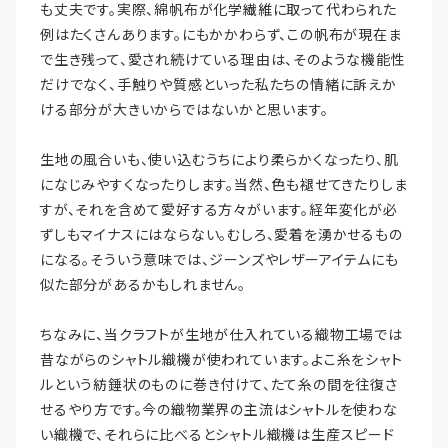
も丈夫です。実際、綿帆布が化学繊維に取って代わられた
例はたくさんあります。にもかかわらず、この帆布が現在ま
で生き残って、愛され続けている理由は、そのような機能性
だけでなく、手触りや質感といった私たちの情緒に訴えか
ける部分が大きいからではないかと思います。
生地の風合いも、使い込むうちにより柔らかくなったり、肌
になじみやすくなったりします。当然、色も褪せてきたりしま
すが、それを含めて愛好する方々がいます。経年変化が必
ずしもマイナスにはならない。むしろ、愛着を湧かせるもの
になる。そういう意味では、ジーンズやレザーアイテムにも
似た部分があるかもしれません。
ちなみに、当クラフトが生地が仕入れている織物工場では
昔ながらのシャトル織機が使われています。よこ糸をシャト
ルという紡錘状のものに巻き付けて、たて糸の間を往復さ
せるやり方です。今の織物業界の主流はシャトルを使わな
い織機で、それらに比べるとシャトル織機は生産スピード