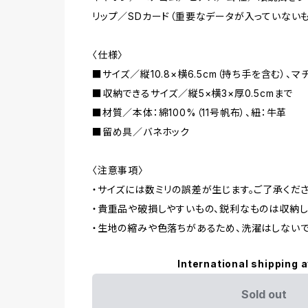
リップ／SDカード（重要なデータが入っていない
〈仕様〉
■サイズ／縦10.8×横6.5cm（持ち手を含む）、マ
■収納できるサイズ／縦5×横3×厚0.5cmまで
■材質／本体：綿100%（11号帆布）、紐：牛革
■留め具／バネホック
〈注意事項〉
・サイズには数ミリの誤差が生じます。ご了承くださ
・貴重品や破損しやすいもの、鋭利なものは収納し
・生地の縮みや色落ちがあるため、洗濯はしないで
International shipping a
Sold out