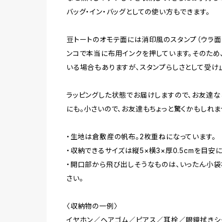
バッグ・イン・バッグとしての使い方もできます。
豆トートのオモテ面には消印風のスタンプ（ウラ面
ンコで本当に布用インクを押しています。そのため
いる場合もありますが、スタンプらしさとして受け
ラッピングした状態でお届けしますので、お友達な
にも。小さいので、お友達もちょっと驚くかもしれま
・生地は倉敷産の帆布。2枚重ねになっています。
・収納できるサイズは縦5×横3×厚0.5cmを目安
・開口部から飛び出しそうなものは、いったん小
さい。
〈収納物の一例〉
イヤホン／ヘアゴム／ピアス／耳栓／眼鏡拭きシ